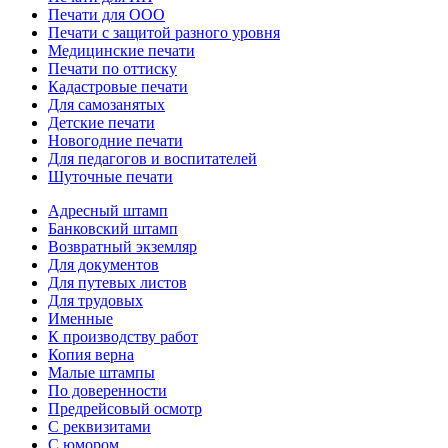
Печати для ООО
Печати с защитой разного уровня
Медицинские печати
Печати по оттиску
Кадастровые печати
Для самозанятых
Детские печати
Новогодние печати
Для педагогов и воспитателей
Шуточные печати
Адресный штамп
Банковский штамп
Возвратный экземляр
Для документов
Для путевых листов
Для трудовых
Именные
К производству работ
Копия верна
Малые штампы
По доверенности
Предрейсовый осмотр
С реквизитами
С юмором