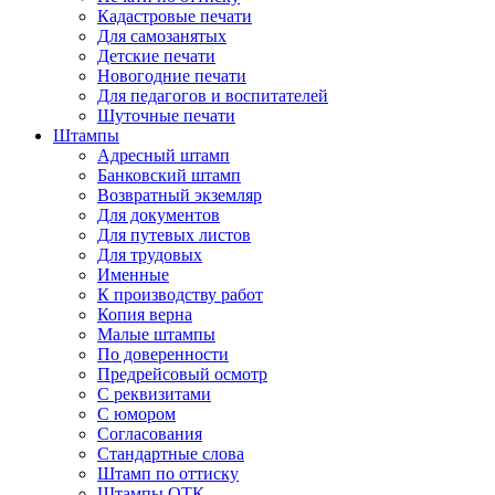
Кадастровые печати
Для самозанятых
Детские печати
Новогодние печати
Для педагогов и воспитателей
Шуточные печати
Штампы
Адресный штамп
Банковский штамп
Возвратный экземляр
Для документов
Для путевых листов
Для трудовых
Именные
К производству работ
Копия верна
Малые штампы
По доверенности
Предрейсовый осмотр
С реквизитами
С юмором
Согласования
Стандартные слова
Штамп по оттиску
Штампы ОТК