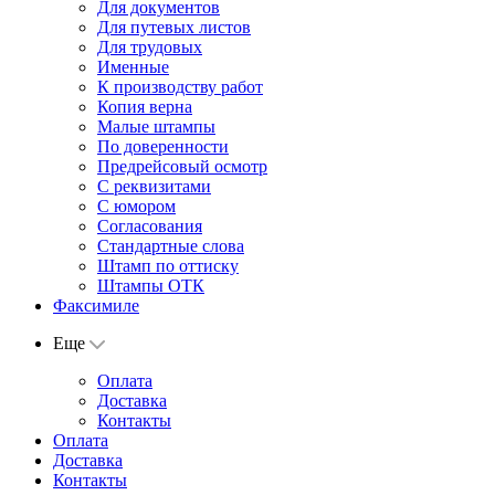
Для документов
Для путевых листов
Для трудовых
Именные
К производству работ
Копия верна
Малые штампы
По доверенности
Предрейсовый осмотр
С реквизитами
С юмором
Согласования
Стандартные слова
Штамп по оттиску
Штампы ОТК
Факсимиле
Еще
Оплата
Доставка
Контакты
Оплата
Доставка
Контакты