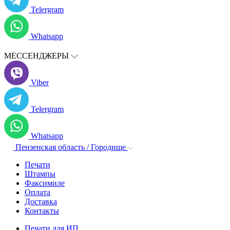
Telergram
Whatsapp
МЕССЕНДЖЕРЫ
Viber
Telergram
Whatsapp
Пензенская область / Городище
Печати
Штампы
Факсимиле
Оплата
Доставка
Контакты
Печати для ИП