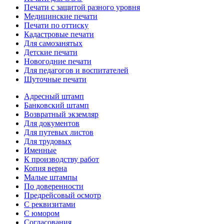
Печати с защитой разного уровня
Медицинские печати
Печати по оттиску
Кадастровые печати
Для самозанятых
Детские печати
Новогодние печати
Для педагогов и воспитателей
Шуточные печати
Адресный штамп
Банковский штамп
Возвратный экземляр
Для документов
Для путевых листов
Для трудовых
Именные
К производству работ
Копия верна
Малые штампы
По доверенности
Предрейсовый осмотр
С реквизитами
С юмором
Согласования