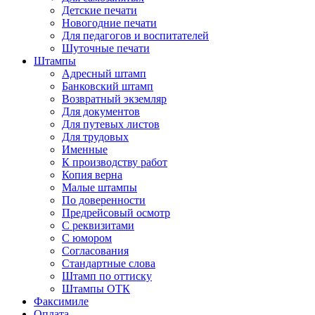
Детские печати
Новогодние печати
Для педагогов и воспитателей
Шуточные печати
Штампы
Адресный штамп
Банковский штамп
Возвратный экземляр
Для документов
Для путевых листов
Для трудовых
Именные
К производству работ
Копия верна
Малые штампы
По доверенности
Предрейсовый осмотр
С реквизитами
С юмором
Согласования
Стандартные слова
Штамп по оттиску
Штампы ОТК
Факсимиле
Оплата