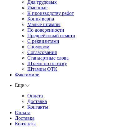
Для трудовых
Именные
К производству работ
Копия верна
Малые штампы
По доверенности
Предрейсовый осмотр
С реквизитами
С юмором
Согласования
Стандартные слова
Штамп по оттиску
Штампы ОТК
Факсимиле
Еще
Оплата
Доставка
Контакты
Оплата
Доставка
Контакты