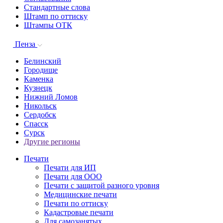
Стандартные слова
Штамп по оттиску
Штампы ОТК
Пенза
Белинский
Городище
Каменка
Кузнецк
Нижний Ломов
Никольск
Сердобск
Спасск
Сурск
Другие регионы
Печати
Печати для ИП
Печати для ООО
Печати с защитой разного уровня
Медицинские печати
Печати по оттиску
Кадастровые печати
Для самозанятых